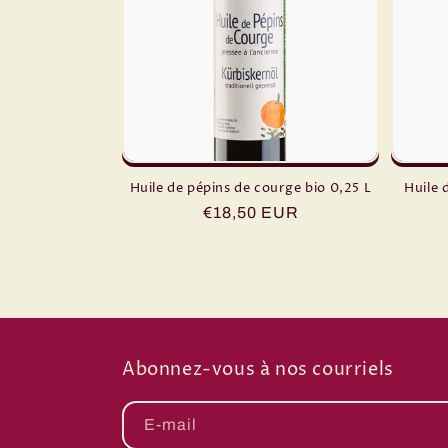
Huile de pépins de courge bio 0,25 L
Huile 
Prix
€18,50 EUR
habituel
Abonnez-vous à nos courriels
E-mail