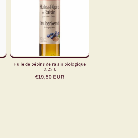
Huile de pépins de raisin biologique
0,25 L
Prix
€19,50 EUR
habituel