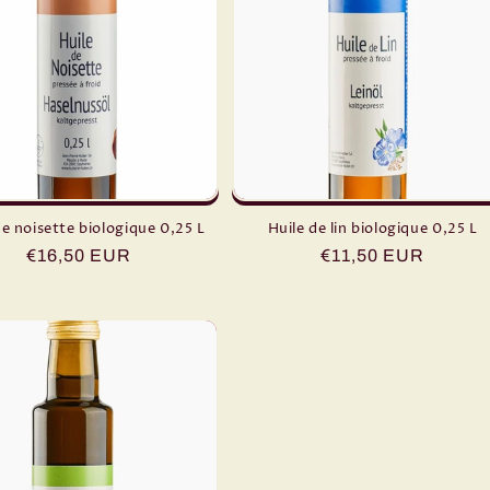
de noisette biologique 0,25 L
Huile de lin biologique 0,25 L
Prix
€16,50 EUR
Prix
€11,50 EUR
habituel
habituel