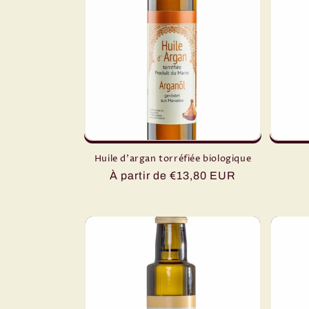
c
t
i
o
n
Huile d'argan torréfiée biologique
:
Prix
À partir de €13,80 EUR
habituel