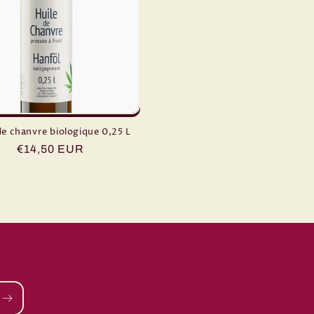
de chanvre biologique 0,25 L
Prix
€14,50 EUR
habituel