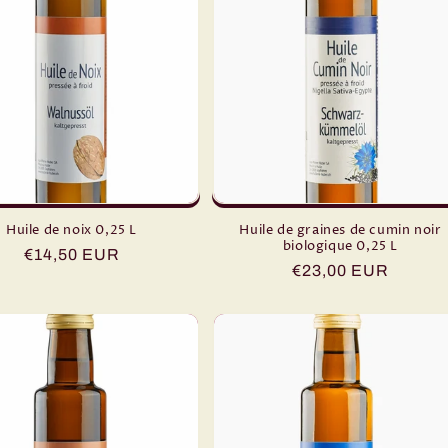
Huile de noix 0,25 L
Huile de graines de cumin noir
biologique 0,25 L
Prix
€14,50 EUR
Prix
€23,00 EUR
habituel
habituel